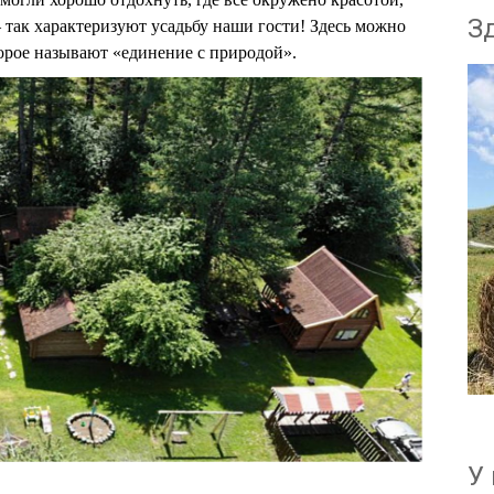
З
 так характеризуют усадьбу наши гости!
Здесь можно
торое называют «единение с природой».
У