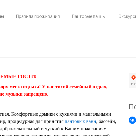
ны
Правила проживания
Пантовые ванны.
Экскурс
ЕМЫЕ ГОСТИ!
ору места отдыха! У нас тихий семейный отдых
,
е музыки запрещено.
П
ютная. Комфортные домики с кухнями и мангальными
 тир, процедурная для принятия
пантовых ванн
, бассейн,
е, доброжелательный и чуткий к Вашим пожеланиям
смогли хорошо отдохнуть, где все окружено красотой,