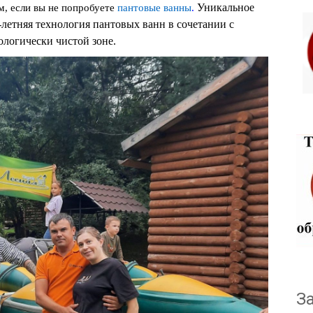
Уникальное
м, если вы не попробуе
те
пантовые ванны
.
-летняя технология пантовых ванн в сочетании с
ологически чистой зоне.
З