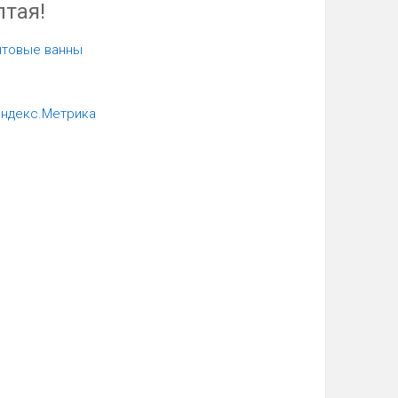
лтая!
нтовые ванны