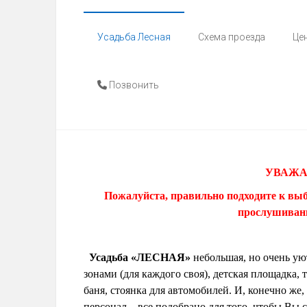
forestmanor.ru
Усадьба Лесная
Схема проезда
Це
Отдых
в
Горном
Чарыше-
Позвонить
Усадьба
"Лесная",
пантовые
ванны
УВАЖА
Пожалуйста, правильно подходите к выб
прослушивани
Усадьба «ЛЕСНАЯ»
небольшая, но очень у
зонами (для каждого своя), детская площадка,
баня, стоянка для автомобилей. И, конечно ж
персонал – все подобрано для того, чтобы Вы 